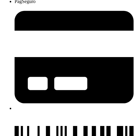
PagSeguro