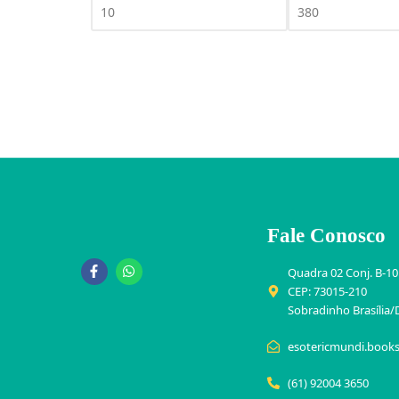
Fale Conosco
Quadra 02 Conj. B-10
CEP: 73015-210
Sobradinho Brasília/
esotericmundi.book
(61) 92004 3650