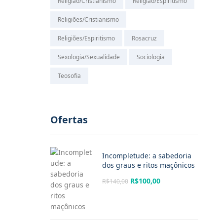
Religião/Cristianismo
Religião/Espiritismo
Religiões/Cristianismo
Religiões/Espiritismo
Rosacruz
Sexologia/Sexualidade
Sociologia
Teosofia
Ofertas
Incompletude: a sabedoria
dos graus e ritos maçônicos
R$
100,00
R$
140,00