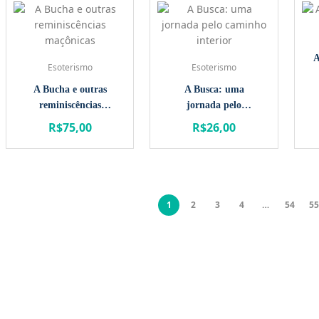
A
Esoterismo
Esoterismo
A Bucha e outras
A Busca: uma
reminiscências
jornada pelo
maçônicas
caminho interior
R$
75,00
R$
26,00
1
2
3
4
…
54
55