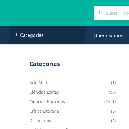
Categorias
Quem Somos
Categorias
Arte Militar
(1)
Ciências Exatas
(50)
Ciências Humanas
(1411)
Crítica Literária
(6)
Dicionários
(4)