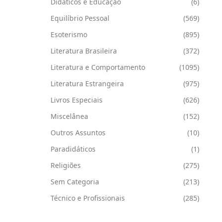
Didáticos e Educação
(6)
Equilíbrio Pessoal
(569)
Esoterismo
(895)
Literatura Brasileira
(372)
Literatura e Comportamento
(1095)
Literatura Estrangeira
(975)
Livros Especiais
(626)
Miscelânea
(152)
Outros Assuntos
(10)
Paradidáticos
(1)
Religiões
(275)
Sem Categoria
(213)
Técnico e Profissionais
(285)