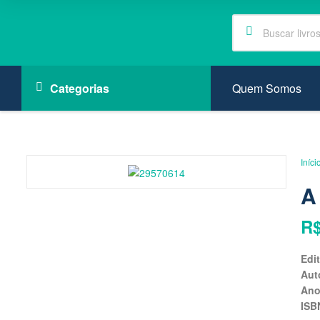
Quem Somos
Categorias
Iníci
A
R
Edi
Aut
An
ISB