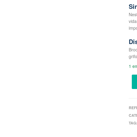
Si
Nest
vida
imp
Di
Bro
gri
1 e
REF
CAT
TAG