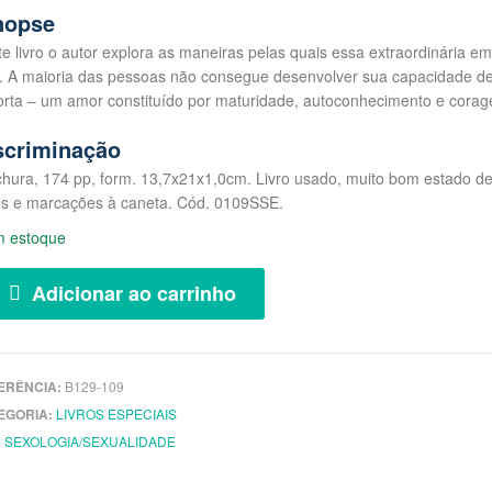
nopse
e livro o autor explora as maneiras pelas quais essa extraordinária e
. A maioria das pessoas não consegue desenvolver sua capacidade de
orta – um amor constituído por maturidade, autoconhecimento e cora
scriminação
chura, 174 pp, form. 13,7x21x1,0cm. Livro usado, muito bom estado 
fos e marcações à caneta. Cód. 0109SSE.
m estoque
Adicionar ao carrinho
ERÊNCIA:
B129-109
EGORIA:
LIVROS ESPECIAIS
:
SEXOLOGIA/SEXUALIDADE