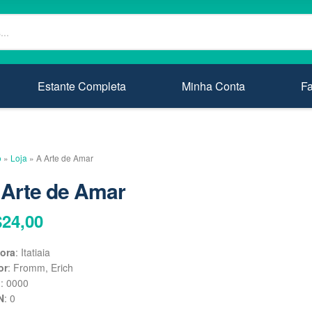
Estante Completa
Minha Conta
F
o
»
Loja
»
A Arte de Amar
 Arte de Amar
$
24,00
tora
: Itatiaia
or
: Fromm, Erich
o
: 0000
N
: 0