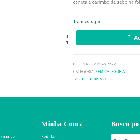
caneta e carimbo de sebo na fo
1 em estoque
Ad
REFERÊNCIA:
B046-7672
CATEGORIA:
SEM CATEGORIA
TAG:
ESOTERISMO
Minha Conta
Busca po
Pedidos
 Casa 22