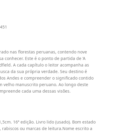
9451
rado nas florestas peruanas, contendo nove
 conhecer. Este é o ponto de partida de ‘A
dfield. A cada capítulo o leitor acompanha as
ca da sua própria verdade. Seu destino é
dos Andes e compreender o significado contido
m velho manuscrito peruano. Ao longo deste
compreende cada uma dessas visões.
,5cm. 16ª edição. Livro lido (usado). Bom estado
 rabiscos ou marcas de leitura.Nome escrito a