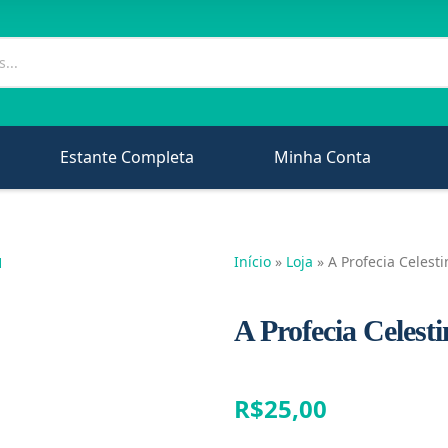
Estante Completa
Minha Conta
Início
»
Loja
»
A Profecia Celesti
A Profecia Celest
R$
25,00