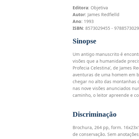
Editora
: Objetiva
Autor
: James Redfielld
Ano
: 1993
ISBN
: 8573029455 - 978857302
Sinopse
Um antigo manuscrito é encont
visões que a humanidade precisa
Profecia Celestina’, de James Re
aventuras de uma homem em bus
chegar no alto das montanhas 
nas nove visões anunciados nu
caminho, o leitor apreende e 
Discriminação
Brochura, 264 pp, form. 16x23x1
de conservação. Sem anotações,