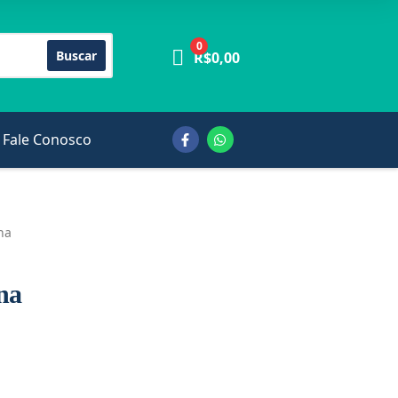
0
Buscar
R$
0,00
Fale Conosco
na
ina