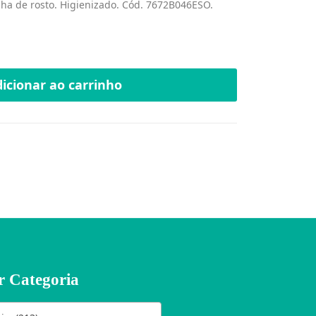
lha de rosto. Higienizado. Cód. 7672B046ESO.
icionar ao carrinho
r Categoria