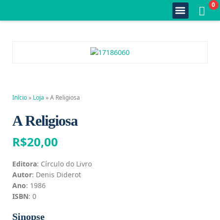
0
Quem Somos
Estante Completa
Minha Conta
Fale Conosco
Início
»
Loja
»
A Religiosa
A Religiosa
R$
20,00
Editora
: Círculo do Livro
Autor
: Denis Diderot
Ano
: 1986
ISBN
: 0
Sinopse