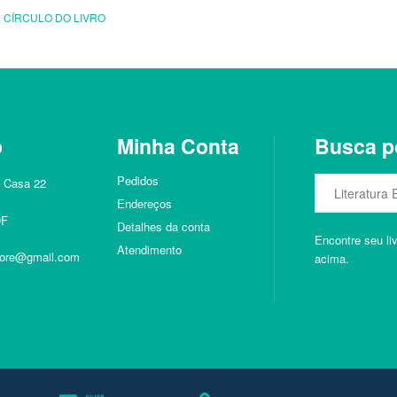
:
CÍRCULO DO LIVRO
o
Minha Conta
Busca p
Pedidos
0 Casa 22
Endereços
DF
Detalhes da conta
Encontre seu li
Atendimento
tore@gmail.com
acima.