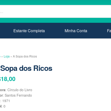
Estante Completa
Minha Conta
F
o
»
Loja
»
A Sopa dos Ricos
 Sopa dos Ricos
$
18,00
tora
: Círculo do Livro
or
: Santos Fernando
o
: 1971
N
: 0