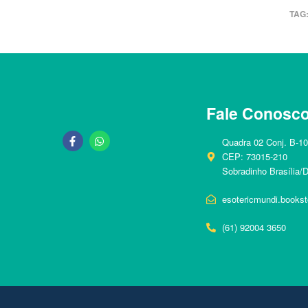
TAG
Fale Conosc
Quadra 02 Conj. B-1
CEP: 73015-210
Sobradinho Brasília/
esotericmundi.books
(61) 92004 3650