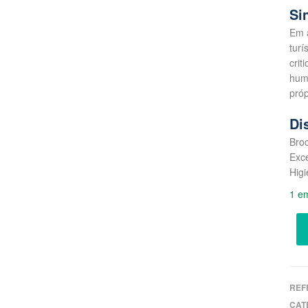
Si
Em 
turí
crit
humo
próp
Di
Broc
Exce
Hig
1 e
REF
CAT