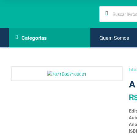
Quem Somos
Categorias
Iníci
A
R
Edi
Aut
An
ISB