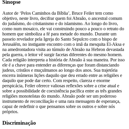
Sinopse
Autor de ‘Pelos Caminhos da Bíblia’, Bruce Feiler tem como
objetivo, neste livro, decifrar quem foi Abraão, o ancestral comum
do judaísmo, do cristianismo e do islamismo. Ao longo do livro,
como num mosaico, ele vai construindo pouco a pouco o retrato do
homem que simboliza a fé para metade do mundo. Durante um
passeio revelador pela Igreja do Santo Sepulcro com o bispo de
Jerusalém, no instigante encontro com o imã da mesquita El-Aksa e
na amedrontadora visita ao túmulo de Abraão na Hebron devastada
pela guerra, o leitor vê surgir facetas diferentes do mesmo homem.
Cada religião interpreta a história de Abraão à sua maneira. Por isso
ele é a chave para entender as diferenças que foram distanciando
judeus, cristãos e muçulmanos ao longo dos anos. Sua trajetória
encerra inúmeras lições daquilo que deu errado entre as religiões e
daquilo que pode dar certo. Com respeito, clareza e enorme
perspicácia, Feiler oferece valiosas reflexões sobre a crise atual e
sobre a possibilidade de coexistência pacífica entre as três grandes
religiões monoteístas do mundo. Abraão pode ser um poderoso
instrumento de reconciliação e uma rara mensagem de esperança,
capaz de redefinir o que pensamos sobre os outros e sobre nós
próprios.
Discriminação