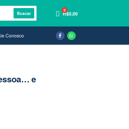
0
Buscar
R$
0,00
ale Conosco
pessoa… e