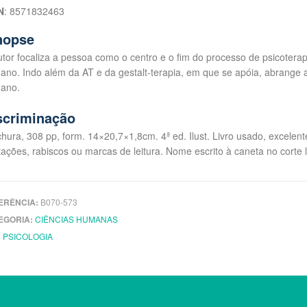
N
: 8571832463
nopse
tor focaliza a pessoa como o centro e o fim do processo de psicotera
no. Indo além da AT e da gestalt-terapia, em que se apóia, abrange 
ano.
scriminação
hura, 308 pp, form. 14×20,7×1,8cm. 4ª ed. Ilust. Livro usado, excele
ações, rabiscos ou marcas de leitura. Nome escrito à caneta no corte 
ERÊNCIA:
B070-573
EGORIA:
CIÊNCIAS HUMANAS
:
PSICOLOGIA