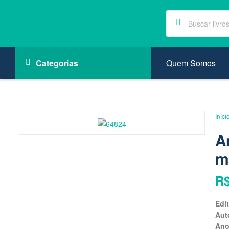
Quem Somos
Categorias
Iníci
A
m
R
Edi
Aut
An