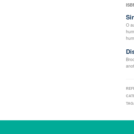
ISB
Si
O au
huma
hum
Di
Broc
anot
REF
CAT
TAG