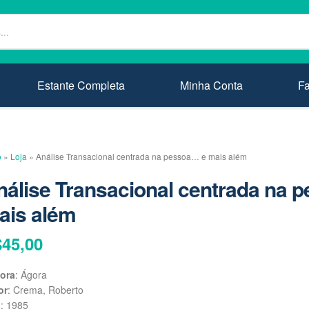
Estante Completa
Minha Conta
F
o
»
Loja
»
Análise Transacional centrada na pessoa… e mais além
nálise Transacional centrada na 
ais além
$
45,00
tora
: Ágora
or
: Crema, Roberto
o
: 1985