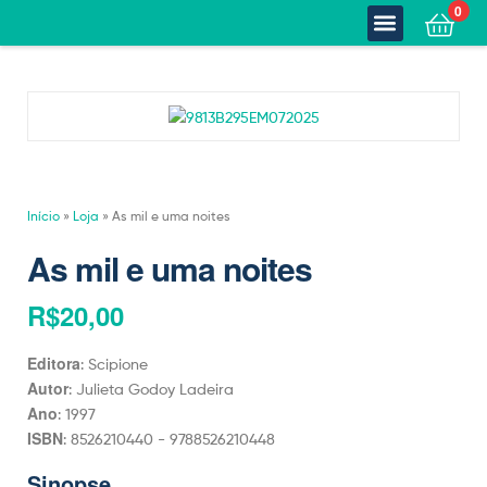
0
Quem Somos
Estante Completa
Minha Conta
Fale Conosco
Início
»
Loja
»
As mil e uma noites
As mil e uma noites
R$
20,00
Editora
: Scipione
Autor
: Julieta Godoy Ladeira
Ano
: 1997
ISBN
: 8526210440 - 9788526210448
Sinopse