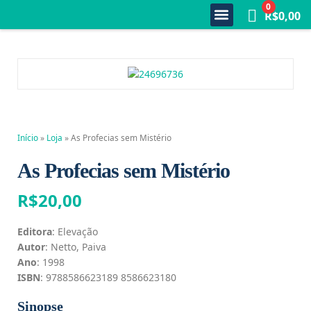
0
R$
0,00
Quem Somos
Estante Completa
Minha Conta
Fale Conosco
Início
»
Loja
»
As Profecias sem Mistério
As Profecias sem Mistério
R$
20,00
Editora
: Elevação
Autor
: Netto, Paiva
Ano
: 1998
ISBN
: 9788586623189 8586623180
Sinopse