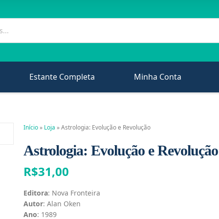
Estante Completa
Minha Conta
Início
»
Loja
»
Astrologia: Evolução e Revolução
Astrologia: Evolução e Revolução
R$
31,00
Editora
: Nova Fronteira
Autor
: Alan Oken
Ano
: 1989