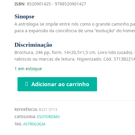
ISBN
: 8520901425 - 9788520901427
Sinopse
A astrologia se impõe entre nós como o grande caminho 
para a expansão da conciência de uma “evolução” do homem
Discriminação
Brochura, 246 pp, form. 14×20,5×1,5 cm. Livro lido (usado)
rabiscos ou marcas de leitura. Higienizado. Cód. 5713B221
1 em estoque
Adicionar ao carrinho
REFERÊNCIA:
B221-5713
CATEGORIA:
ESOTERISMO
TAG:
ASTROLOGIA