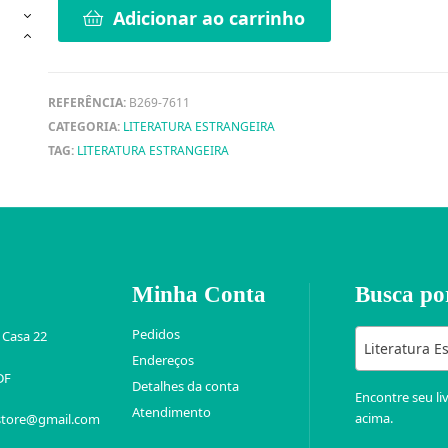
Adicionar ao carrinho
REFERÊNCIA:
B269-7611
CATEGORIA:
LITERATURA ESTRANGEIRA
TAG:
LITERATURA ESTRANGEIRA
Minha Conta
Busca po
Pedidos
 Casa 22
Literatura E
Endereços
DF
Detalhes da conta
Encontre seu li
Atendimento
acima.
store@gmail.com