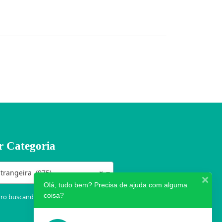
r Categoria
strangeira (975)
×
Olá, tudo bem? Precisa de ajuda com alguma
coisa?
vro buscando por categorias clicando