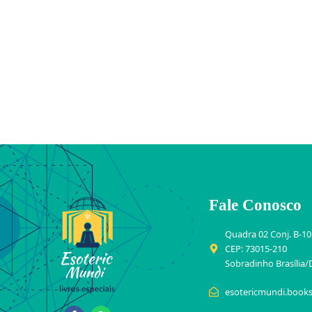
Fale Conosco
Quadra 02 Conj. B-10
CEP: 73015-210
Sobradinho Brasília/
esotericmundi.book