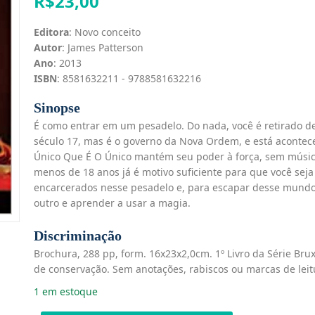
R$
23,00
Editora
: Novo conceito
Autor
: James Patterson
Ano
: 2013
ISBN
: 8581632211 - 9788581632216
Sinopse
É como entrar em um pesadelo. Do nada, você é retirado de
século 17, mas é o governo da Nova Ordem, e está acontec
Único Que É O Único mantém seu poder à força, sem música,
menos de 18 anos já é motivo suficiente para que você seja
encarcerados nesse pesadelo e, para escapar desse mundo
outro e aprender a usar a magia.
Discriminação
Brochura, 288 pp, form. 16x23x2,0cm. 1º Livro da Série Brux
de conservação. Sem anotações, rabiscos ou marcas de leit
1 em estoque