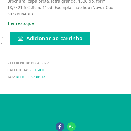
Brochura, capa preta, letra grande, 1536 pp, form.
13,7×21,5×2,8cm. 1ª ed. Exemplar não lido (Novo). Cód.
3027B084BIB.
1 em estoque
Adicionar ao carrinho
REFERÊNCIA:
B084-3027
CATEGORIA:
RELIGIÕES
TAG:
RELIGIÕES/BÍBLIAS