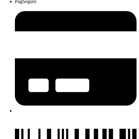
PagSeguro