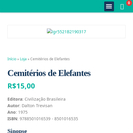
0
Quem Somos
Estante Completa
Minha Conta
Fale Conosco
Início
»
Loja
»
Cemitérios de Elefantes
Cemitérios de Elefantes
R$
15,00
Editora
: Civilização Brasileira
Autor
: Dalton Trevisan
Ano
: 1975
ISBN
: 9788501016539 - 8501016535
Sinopse