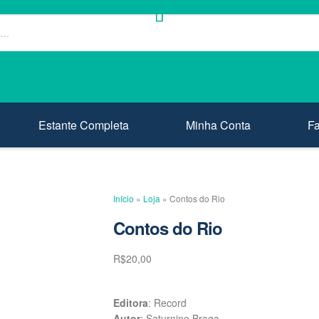
Estante Completa
Minha Conta
F
Início
»
Loja
»
Contos do Rio
Contos do Rio
R$
20,00
Editora
: Record
Autor
: Saturnino Braga