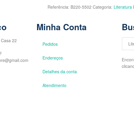
Referência:
B220-5502
Categoria:
Literatura 
co
Minha Conta
Bu
 Casa 22
Pedidos
F
Endereços
Encont
tore@gmail.com
clican
Detalhes da conta
Atendimento