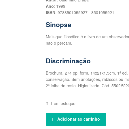
Ano
: 1999
ISBN
: 9788501055927 - 8501055921
Sinopse
Mais que filosófico é o livro de um observado
não o percam.
Discriminação
Brochura, 274 pp, form. 14x21x1,5cm. 1ª ed. 
conservação. Sem anotações, rabiscos ou mar
2ª folha de rosto. Higienizado. Cód. 5502B22
1 em estoque
Adicionar ao carrinho