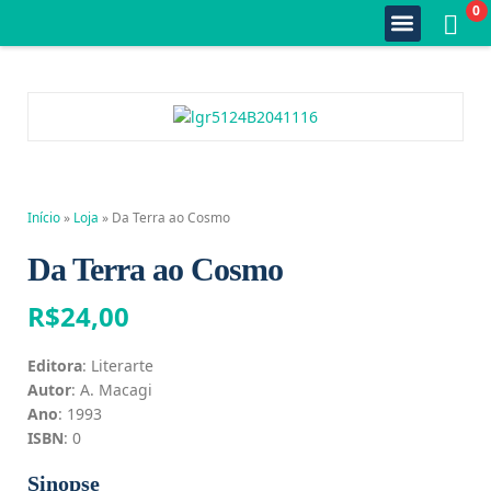
0
Quem Somos
Estante Completa
Minha Conta
Fale Conosco
Início
»
Loja
»
Da Terra ao Cosmo
Da Terra ao Cosmo
R$
24,00
Editora
: Literarte
Autor
: A. Macagi
Ano
: 1993
ISBN
: 0
Sinopse