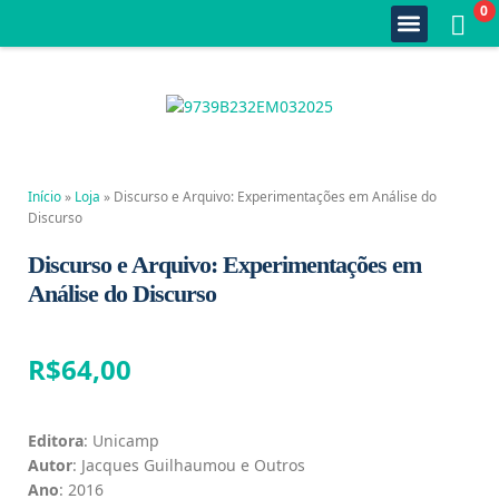
0
Quem Somos
Estante Completa
Minha Conta
Fale Conosco
Início
»
Loja
»
Discurso e Arquivo: Experimentações em Análise do
Discurso
Discurso e Arquivo: Experimentações em
Análise do Discurso
R$
64,00
Editora
: Unicamp
Autor
: Jacques Guilhaumou e Outros
Ano
: 2016