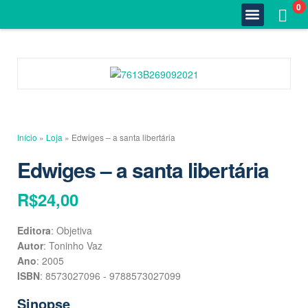
0
Quem Somos
Estante Completa
Minha Conta
Fale Conosco
Início
»
Loja
»
Edwiges – a santa libertária
Edwiges – a santa libertária
R$
24,00
Editora
: Objetiva
Autor
: Toninho Vaz
Ano
: 2005
ISBN
: 8573027096 - 9788573027099
Sinopse