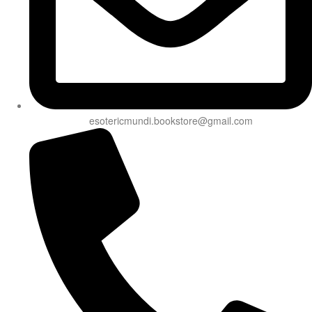
esotericmundi.bookstore@gmail.com