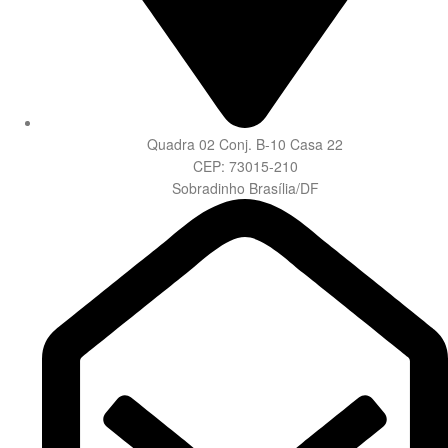
Quadra 02 Conj. B-10 Casa 22
CEP: 73015-210
Sobradinho Brasília/DF