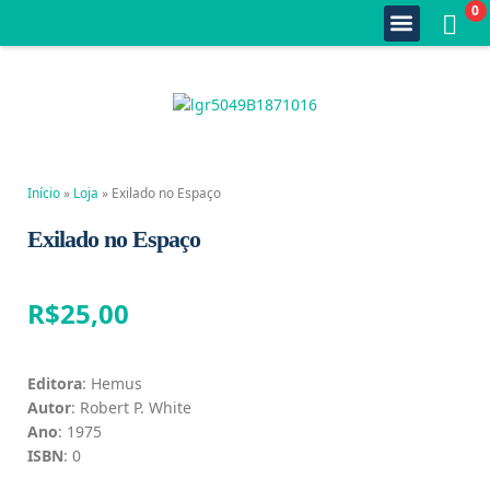
0
Quem Somos
Estante Completa
Minha Conta
Fale Conosco
Início
»
Loja
»
Exilado no Espaço
Exilado no Espaço
R$
25,00
Editora
: Hemus
Autor
: Robert P. White
Ano
: 1975
ISBN
: 0