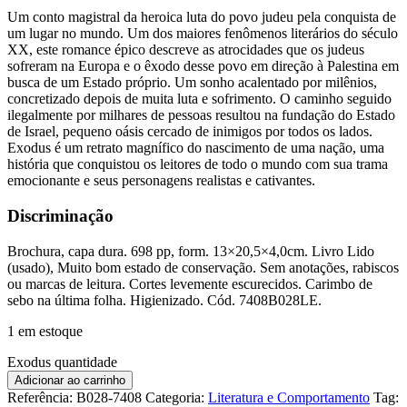
Um conto magistral da heroica luta do povo judeu pela conquista de
um lugar no mundo. Um dos maiores fenômenos literários do século
XX, este romance épico descreve as atrocidades que os judeus
sofreram na Europa e o êxodo desse povo em direção à Palestina em
busca de um Estado próprio. Um sonho acalentado por milênios,
concretizado depois de muita luta e sofrimento. O caminho seguido
ilegalmente por milhares de pessoas resultou na fundação do Estado
de Israel, pequeno oásis cercado de inimigos por todos os lados.
Exodus é um retrato magnífico do nascimento de uma nação, uma
história que conquistou os leitores de todo o mundo com sua trama
emocionante e seus personagens realistas e cativantes.
Discriminação
Brochura, capa dura. 698 pp, form. 13×20,5×4,0cm. Livro Lido
(usado), Muito bom estado de conservação. Sem anotações, rabiscos
ou marcas de leitura. Cortes levemente escurecidos. Carimbo de
sebo na última folha. Higienizado. Cód. 7408B028LE.
1 em estoque
Exodus quantidade
Adicionar ao carrinho
Referência:
B028-7408
Categoria:
Literatura e Comportamento
Tag: