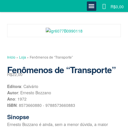
0
R$
0,00
Quem Somos
Estante Completa
Minha Conta
Fale Conosco
Início
»
Loja
»
Fenômenos de “Transporte”
Fenômenos de “Transporte”
R$
22,00
Editora
: Calvário
Autor
: Ernesto Bozzano
Ano
: 1972
ISBN
: 8573660880 - 9788573660883
Sinopse
Ernesto Bozzano é ainda, sem a menor dúvida, a maior