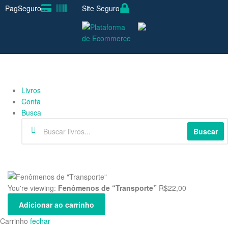
PagSeguro
Site Seguro
Livros
Conta
Busca
Buscar
You're viewing:
Fenômenos de “Transporte”
R$
22,00
Adicionar ao carrinho
Carrinho
fechar