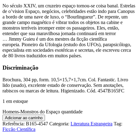
No século XXIV, um cruzeiro espaço tornou-se coisa banal. Estrelas
de o’vision Espaço, negócios, celebridades estão indo para Canopus
a bordo de uma nave de luxo, o “Bourlingueur”. De repente, um
grande campo magnético é vibrar todos os objetos na cabine e
monstros terríveis irromper entre os passageiros. Eles, então,
entender que sua maravilhosa jornada continuará em terror
… Jimmy Guieu é um dos mestres da ficção científica
europeia. Pioneiro da Ufologia (estudo dos UFOs), parapsicólogo,
especialista em sociedades esotéricas e secretas, ele escreveu cerca
de 80 livros traduzidos em muitos países.
Discriminação
Brochura, 304 pp, form. 10,5×15,7×1,7cm. Col. Fantastic. Livro
lido (usado), excelente estado de conservação. Sem anotações,
rabiscos ou marcas de leitura. Higienizado. Cód. 4547B165FC
1 em estoque
Homens-Monstros do Espaço quantidade
Adicionar ao carrinho
Referência:
B165-4547
Categoria:
Literatura Estrangeira
Tag:
Ficção Científica