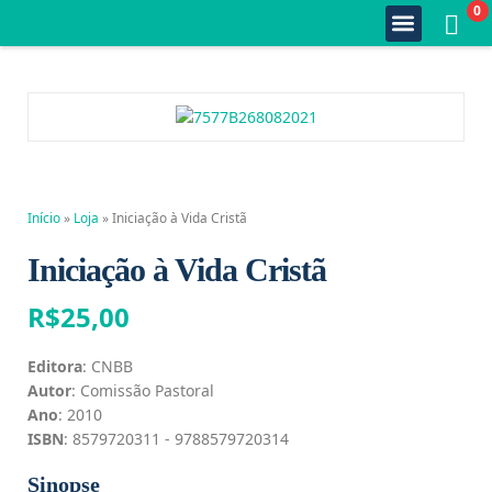
0
Quem Somos
Estante Completa
Minha Conta
Fale Conosco
Início
»
Loja
»
Iniciação à Vida Cristã
Iniciação à Vida Cristã
R$
25,00
Editora
: CNBB
Autor
: Comissão Pastoral
Ano
: 2010
ISBN
: 8579720311 - 9788579720314
Sinopse