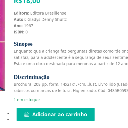
R$
18,00
Editora
: Editora Brasiliense
Autor
: Gladys Denny Shultz
Ano
: 1967
ISBN
: 0
Sinopse
Enquanto que a criança faz perguntas diretas como “de on
satisfaz, para a adolescente é a segurança de seus sentim
Esta é uma obra destinada para meninas a partir de 12 ano
Discriminação
Brochura, 208 pp, form. 14x21x1,7cm. Ilust. Livro lido (us
rabiscos ou marcas de leitura. Higienizado. Cód. 0485B059
1 em estoque
Adicionar ao carrinho