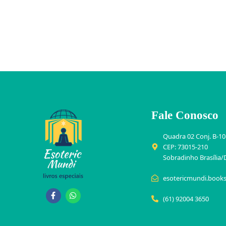
Fale Conosco
Quadra 02 Conj. B-10
CEP: 73015-210
Sobradinho Brasília/
esotericmundi.book
(61) 92004 3650