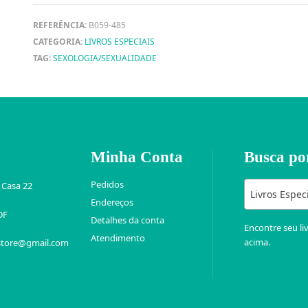
REFERÊNCIA:
B059-485
CATEGORIA:
LIVROS ESPECIAIS
TAG:
SEXOLOGIA/SEXUALIDADE
Minha Conta
Busca po
Pedidos
 Casa 22
Livros Espec
Endereços
DF
Detalhes da conta
Encontre seu li
Atendimento
acima.
store@gmail.com