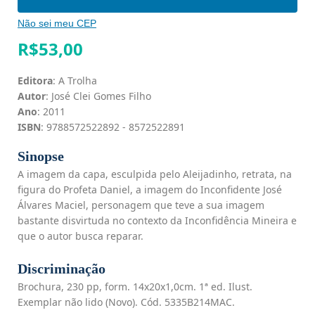
Não sei meu CEP
R$
53,00
Editora
: A Trolha
Autor
: José Clei Gomes Filho
Ano
: 2011
ISBN
: 9788572522892 - 8572522891
Sinopse
A imagem da capa, esculpida pelo Aleijadinho, retrata, na
figura do Profeta Daniel, a imagem do Inconfidente José
Álvares Maciel, personagem que teve a sua imagem
bastante disvirtuda no contexto da Inconfidência Mineira e
que o autor busca reparar.
Discriminação
Brochura, 230 pp, form. 14x20x1,0cm. 1ª ed. Ilust.
Exemplar não lido (Novo). Cód. 5335B214MAC.