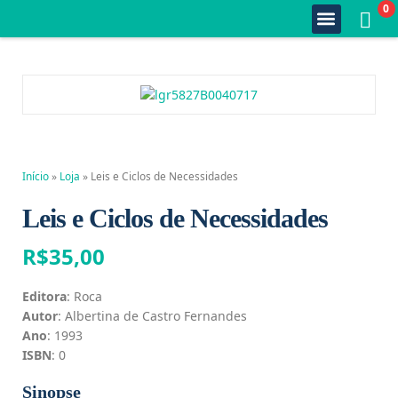
0
Quem Somos
Estante Completa
Minha Conta
Fale Conosco
Início
»
Loja
»
Leis e Ciclos de Necessidades
Leis e Ciclos de Necessidades
R$
35,00
Editora
: Roca
Autor
: Albertina de Castro Fernandes
Ano
: 1993
ISBN
: 0
Sinopse