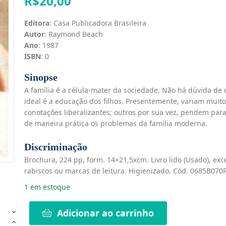
R$
20,00
Editora
: Casa Publicadora Brasileira
Autor
: Raymond Beach
Ano
: 1987
ISBN
: 0
Sinopse
A família é a célula-mater da sociedade. Não há dúvida d
ideal é a educação dos filhos. Presentemente, variam mui
conotações liberalizantes; outros por sua vez, pendem para
de maneira prática os problemas da família moderna.
Discriminação
Brochura, 224 pp, form. 14×21,5xcm. Livro lido (Usado), ex
rabiscos ou marcas de leitura. Higienizado. Cód. 0685B070P
1 em estoque
Adicionar ao carrinho