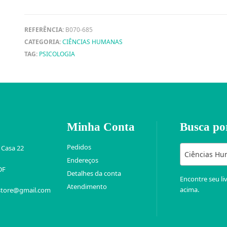
REFERÊNCIA:
B070-685
CATEGORIA:
CIÊNCIAS HUMANAS
TAG:
PSICOLOGIA
Minha Conta
Busca po
Pedidos
 Casa 22
Ciências Hu
Endereços
DF
Detalhes da conta
Encontre seu li
Atendimento
acima.
store@gmail.com