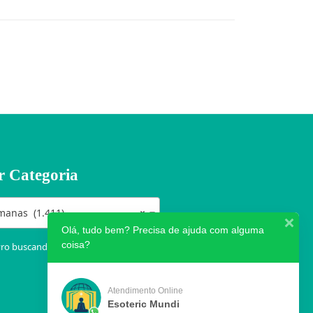
r Categoria
manas (1.411)
×
Olá, tudo bem? Precisa de ajuda com alguma
coisa?
vro buscando por categorias clicando
Atendimento Online
Esoteric Mundi