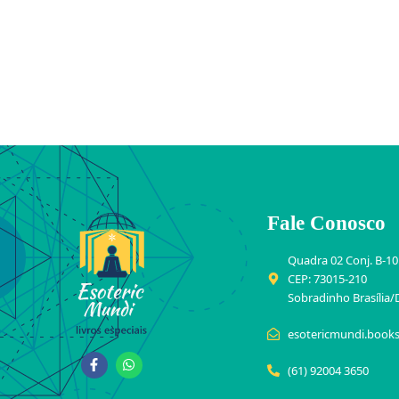
Fale Conosco
Quadra 02 Conj. B-10
CEP: 73015-210
Sobradinho Brasília/
esotericmundi.book
(61) 92004 3650