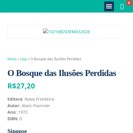
0
Quem Somos
Estante Completa
Minha Conta
Fale Conosco
Início
»
Loja
»
O Bosque das Ilusões Perdidas
O Bosque das Ilusões Perdidas
R$
27,20
Editora
: Nova Fronteira
Autor
: Alain-Fournier
Ano
: 1972
ISBN
: 0
Sinopse