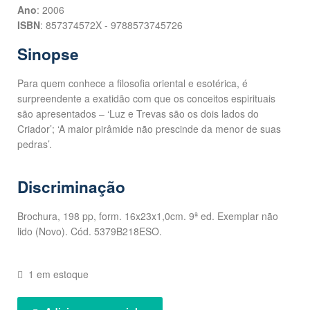
Ano
: 2006
ISBN
: 857374572X - 9788573745726
Sinopse
Para quem conhece a filosofia oriental e esotérica, é
surpreendente a exatidão com que os conceitos espirituais
são apresentados – ‘Luz e Trevas são os dois lados do
Criador’; ‘A maior pirâmide não prescinde da menor de suas
pedras’.
Discriminação
Brochura, 198 pp, form. 16x23x1,0cm. 9ª ed. Exemplar não
lido (Novo). Cód. 5379B218ESO.
1 em estoque