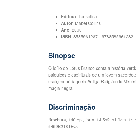
Editora
: Teosófica
Autor
: Mabel Collins
Ano
: 2000
ISBN
: 8585961287 - 9788585961282
Sinopse
O Idílio do Lótus Branco conta a história ve
psíquicos e espirituais de um jovem sacerdo
esplçendor daquela Antiga Religião de Mistér
magia negra.
Discriminação
Brochura, 140 pp., form. 14,5x21x1,0cm. 1ª. 
5459B216TEO.