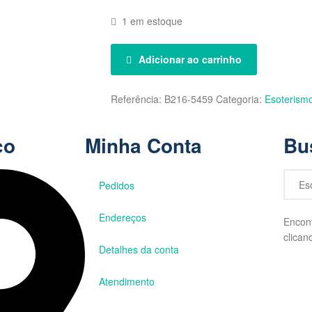
1 em estoque
Adicionar ao carrinho
Referência:
B216-5459
Categoria:
Esoterism
co
Minha Conta
Bu
Pedidos
Endereços
Encont
clican
Detalhes da conta
Atendimento