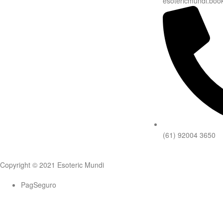
esotericmundi.bo
(61) 92004 3650
Copyright © 2021 Esoteric Mundi
PagSeguro