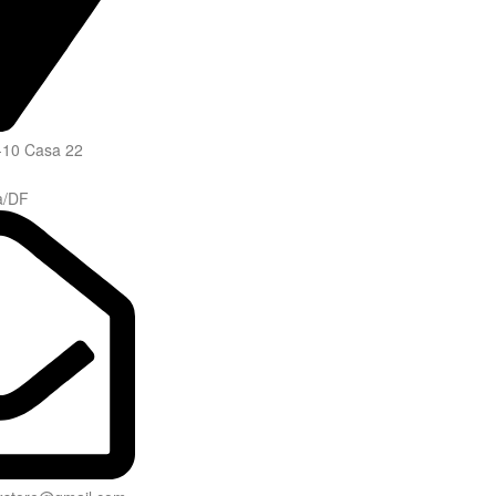
-10 Casa 22
a/DF