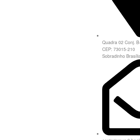
Quadra 02 Conj. B
CEP: 73015-210
Sobradinho Brasíli