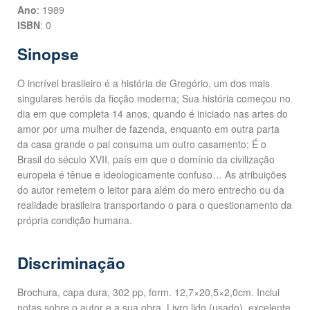
Ano
: 1989
ISBN
: 0
Sinopse
O incrível brasileiro é a história de Gregório, um dos mais
singulares heróis da ficção moderna; Sua história começou no
dia em que completa 14 anos, quando é iniciado nas artes do
amor por uma mulher de fazenda, enquanto em outra parta
da casa grande o pai consuma um outro casamento; É o
Brasil do século XVII, país em que o domínio da civilização
europeia é tênue e ideologicamente confuso… As atribuições
do autor remetem o leitor para além do mero entrecho ou da
realidade brasileira transportando o para o questionamento da
própria condição humana.
Discriminação
Brochura, capa dura, 302 pp, form. 12,7×20,5×2,0cm. Inclui
notas sobre o autor e a sua obra. Livro lido (usado), excelente