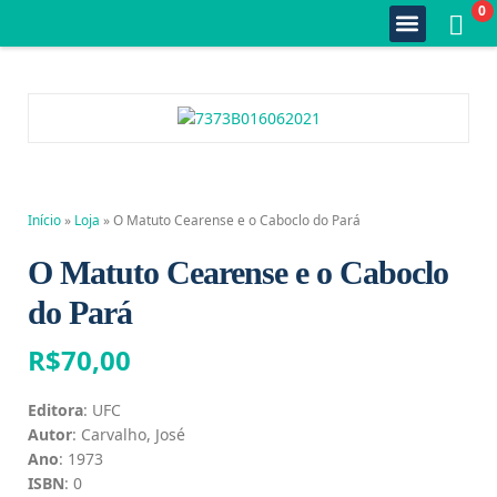
0
Quem Somos
Estante Completa
Minha Conta
Fale Conosco
Início
»
Loja
»
O Matuto Cearense e o Caboclo do Pará
O Matuto Cearense e o Caboclo
do Pará
R$
70,00
Editora
: UFC
Autor
: Carvalho, José
Ano
: 1973
ISBN
: 0