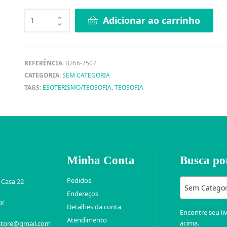
Adicionar ao carrinho
REFERÊNCIA:
B266-7507
CATEGORIA:
SEM CATEGORIA
TAGS:
ESOTERISMO/TEOSOFIA
,
TEOSOFIA
Minha Conta
Busca po
Pedidos
 Casa 22
Sem Categor
Endereços
DF
Detalhes da conta
Encontre seu li
Atendimento
acima.
store@gmail.com