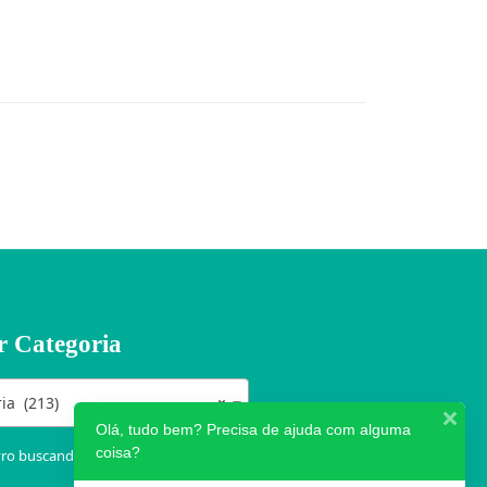
r Categoria
ia (213)
×
Olá, tudo bem? Precisa de ajuda com alguma
coisa?
vro buscando por categorias clicando