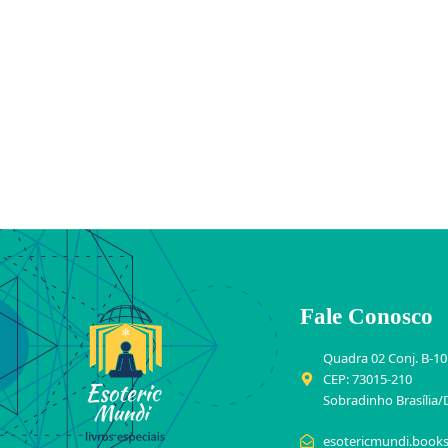
Fale Conosco
Quadra 02 Conj. B-10
CEP: 73015-210
Sobradinho Brasília/
esotericmundi.book