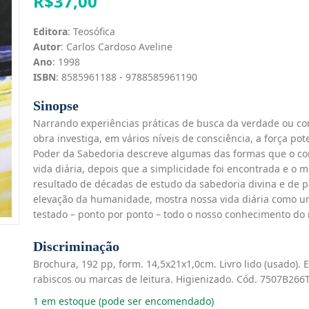
R$
37,00
Editora
: Teosófica
Autor
: Carlos Cardoso Aveline
Ano
: 1998
ISBN
: 8585961188 - 9788585961190
Sinopse
Narrando experiências práticas de busca da verdade ou cont
obra investiga, em vários níveis de consciência, a força po
Poder da Sabedoria descreve algumas das formas que o co
vida diária, depois que a simplicidade foi encontrada e o m
resultado de décadas de estudo da sabedoria divina e de p
elevação da humanidade, mostra nossa vida diária como u
testado – ponto por ponto – todo o nosso conhecimento d
Discriminação
Brochura, 192 pp, form. 14,5x21x1,0cm. Livro lido (usado).
rabiscos ou marcas de leitura. Higienizado. Cód. 7507B266
1 em estoque (pode ser encomendado)