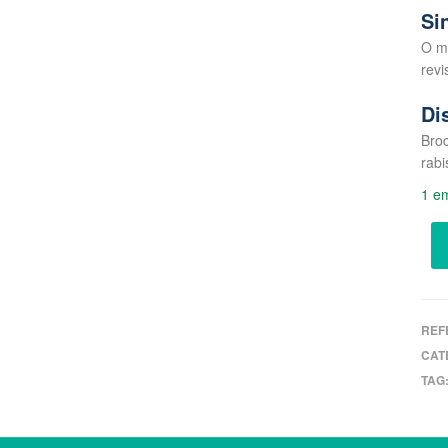
Si
O m
revi
Di
Broc
rabi
1 e
REF
CAT
TAG