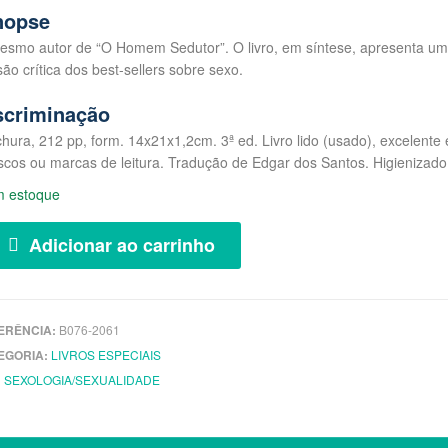
nopse
esmo autor de “O Homem Sedutor”. O livro, em síntese, apresenta um
são crítica dos best-sellers sobre sexo.
scriminação
hura, 212 pp, form. 14x21x1,2cm. 3ª ed. Livro lido (usado), excelent
scos ou marcas de leitura. Tradução de Edgar dos Santos. Higieniza
m estoque
Adicionar ao carrinho
ERÊNCIA:
B076-2061
EGORIA:
LIVROS ESPECIAIS
:
SEXOLOGIA/SEXUALIDADE