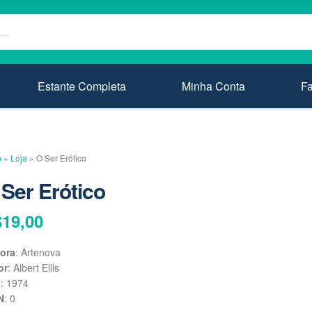
Estante Completa
Minha Conta
F
o
»
Loja
»
O Ser Erótico
 Ser Erótico
$
19,00
tora
: Artenova
or
: Albert Ellis
o
: 1974
N
: 0