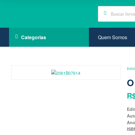
Quem Somos
Categorias
Iníci
O
R
Edi
Aut
An
ISB