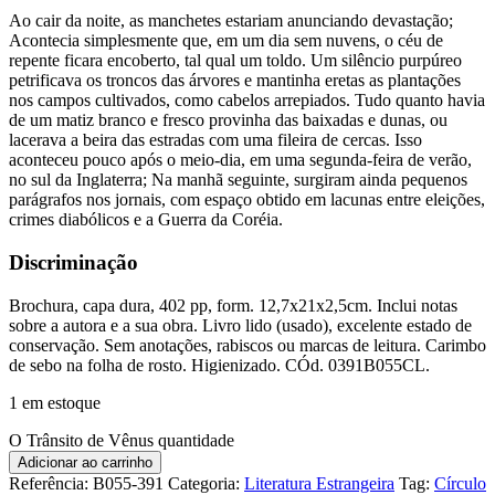
Ao cair da noite, as manchetes estariam anunciando devastação;
Acontecia simplesmente que, em um dia sem nuvens, o céu de
repente ficara encoberto, tal qual um toldo. Um silêncio purpúreo
petrificava os troncos das árvores e mantinha eretas as plantações
nos campos cultivados, como cabelos arrepiados. Tudo quanto havia
de um matiz branco e fresco provinha das baixadas e dunas, ou
lacerava a beira das estradas com uma fileira de cercas. Isso
aconteceu pouco após o meio-dia, em uma segunda-feira de verão,
no sul da Inglaterra; Na manhã seguinte, surgiram ainda pequenos
parágrafos nos jornais, com espaço obtido em lacunas entre eleições,
crimes diabólicos e a Guerra da Coréia.
Discriminação
Brochura, capa dura, 402 pp, form. 12,7x21x2,5cm. Inclui notas
sobre a autora e a sua obra. Livro lido (usado), excelente estado de
conservação. Sem anotações, rabiscos ou marcas de leitura. Carimbo
de sebo na folha de rosto. Higienizado. CÓd. 0391B055CL.
1 em estoque
O Trânsito de Vênus quantidade
Adicionar ao carrinho
Referência:
B055-391
Categoria:
Literatura Estrangeira
Tag:
Círculo