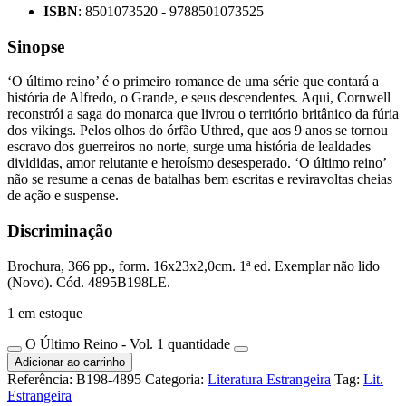
ISBN
: 8501073520 - 9788501073525
Sinopse
‘O último reino’ é o primeiro romance de uma série que contará a
história de Alfredo, o Grande, e seus descendentes. Aqui, Cornwell
reconstrói a saga do monarca que livrou o território britânico da fúria
dos vikings. Pelos olhos do órfão Uthred, que aos 9 anos se tornou
escravo dos guerreiros no norte, surge uma história de lealdades
divididas, amor relutante e heroísmo desesperado. ‘O último reino’
não se resume a cenas de batalhas bem escritas e reviravoltas cheias
de ação e suspense.
Discriminação
Brochura, 366 pp., form. 16x23x2,0cm. 1ª ed. Exemplar não lido
(Novo). Cód. 4895B198LE.
1 em estoque
O Último Reino - Vol. 1 quantidade
Adicionar ao carrinho
Referência:
B198-4895
Categoria:
Literatura Estrangeira
Tag:
Lit.
Estrangeira