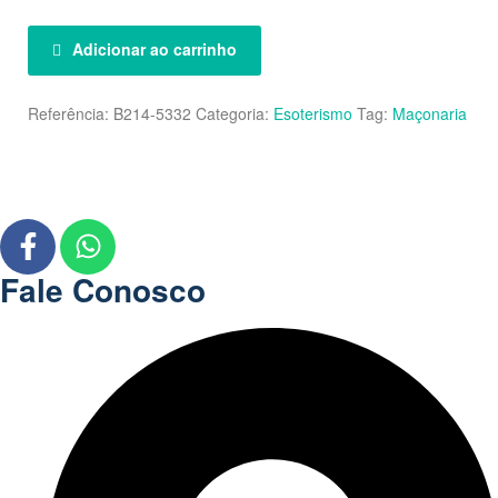
Adicionar ao carrinho
Referência:
B214-5332
Categoria:
Esoterismo
Tag:
Maçonaria
Fale Conosco