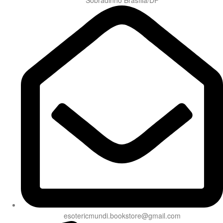
Sobradinho Brasília/DF
esotericmundi.bookstore@gmail.com