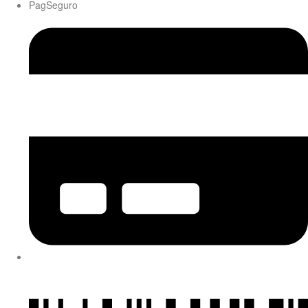
PagSeguro