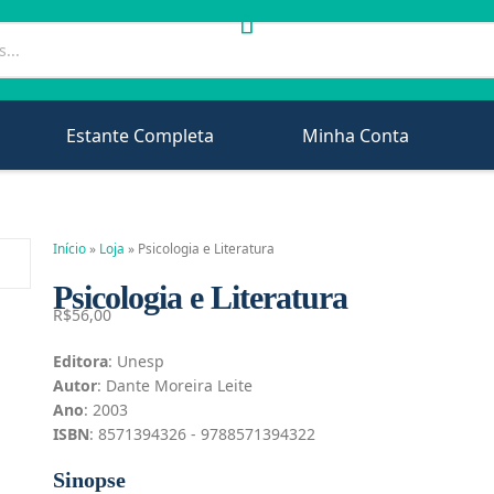
Estante Completa
Minha Conta
Início
»
Loja
»
Psicologia e Literatura
Psicologia e Literatura
R$
56,00
Editora
: Unesp
Autor
: Dante Moreira Leite
Ano
: 2003
ISBN
: 8571394326 - 9788571394322
Sinopse