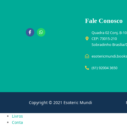
Fale Conosco
Quadra 02 Conj. B-10
CEP: 73015-210
Sobradinho Brasília/
esotericmundi.book
(61) 92004 3650
Copyright © 2021 Esoteric Mundi
Livros
Conta