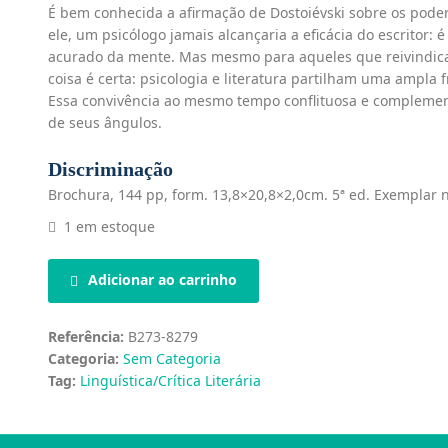
É bem conhecida a afirmação de Dostoiévski sobre os poderes
ele, um psicólogo jamais alcançaria a eficácia do escritor:
acurado da mente. Mas mesmo para aqueles que reivindic
coisa é certa: psicologia e literatura partilham uma ampla f
Essa convivência ao mesmo tempo conflituosa e complement
de seus ângulos.
Discriminação
Brochura, 144 pp, form. 13,8×20,8×2,0cm. 5ª ed. Exemplar n
1 em estoque
Adicionar ao carrinho
Referência:
B273-8279
Categoria:
Sem Categoria
Tag:
Linguística/Crítica Literária