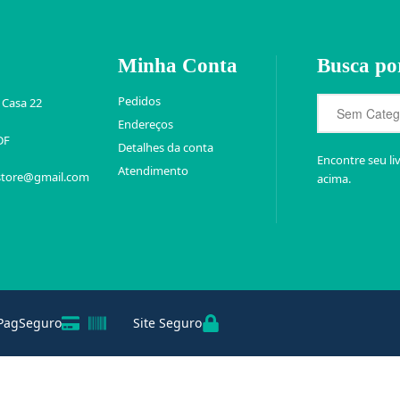
Minha Conta
Busca po
Pedidos
 Casa 22
Endereços
DF
Detalhes da conta
Encontre seu li
Atendimento
store@gmail.com
acima.
PagSeguro
Site Seguro