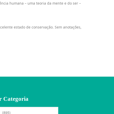
ciência humana – uma teoria da mente e do ser –
Excelente estado de conservação. Sem anotações,
r Categoria