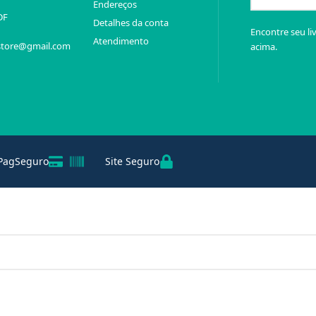
Endereços
DF
Detalhes da conta
Encontre seu li
Atendimento
store@gmail.com
acima.
PagSeguro
Site Seguro