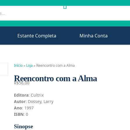
Estante Completa
Minha Conta
Início
»
Loja
»
Reencontro com a Alma
Reencontro com a Alma
R$
56,00
Editora
: Cultrix
Autor
: Dossey, Larry
Ano
: 1997
ISBN
: 0
Sinopse