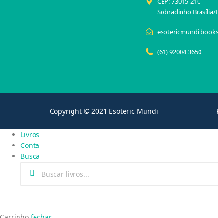
CEP: 73015-210
Sobradinho Brasília/
esotericmundi.book
(61) 92004 3650
Copyright © 2021 Esoteric Mundi
Livros
Conta
Busca
Carrinho
fechar