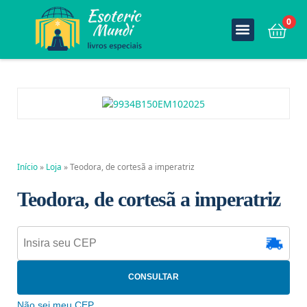
0
Início
»
Loja
»
Teodora, de cortesã a imperatriz
Teodora, de cortesã a imperatriz
CONSULTAR
Não sei meu CEP