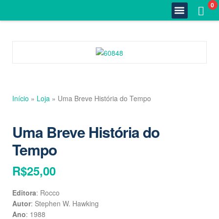
0
Quem Somos
Estante Completa
Minha Conta
Fale Conosco
Início
»
Loja
»
Uma Breve História do Tempo
Uma Breve História do
Tempo
R$
25,00
Editora
: Rocco
Autor
: Stephen W. Hawking
Ano
: 1988