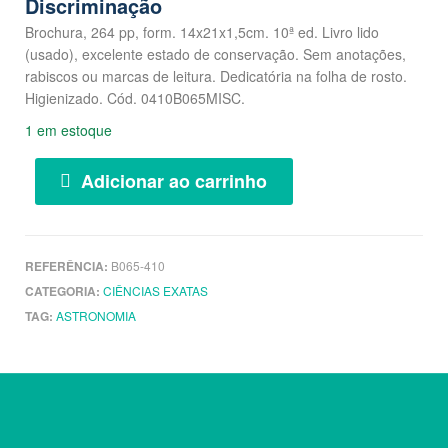
Discriminação
Brochura, 264 pp, form. 14x21x1,5cm. 10ª ed. Livro lido
(usado), excelente estado de conservação. Sem anotações,
rabiscos ou marcas de leitura. Dedicatória na folha de rosto.
Higienizado. Cód. 0410B065MISC.
1 em estoque
Adicionar ao carrinho
REFERÊNCIA:
B065-410
CATEGORIA:
CIÊNCIAS EXATAS
TAG:
ASTRONOMIA