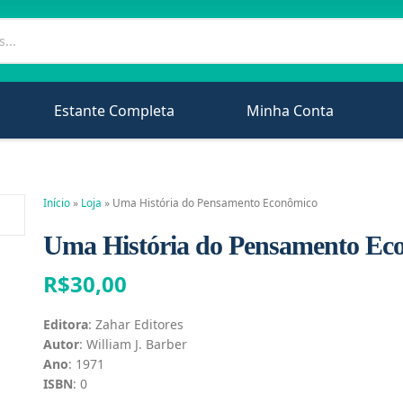
Estante Completa
Minha Conta
Início
»
Loja
»
Uma História do Pensamento Econômico
Uma História do Pensamento Ec
R$
30,00
Editora
: Zahar Editores
Autor
: William J. Barber
Ano
: 1971
ISBN
: 0