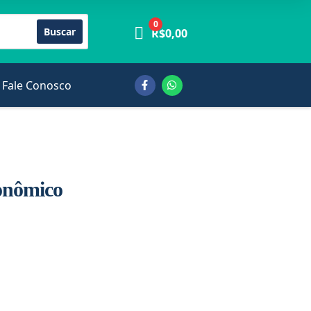
0
Buscar
R$
0,00
Fale Conosco
onômico