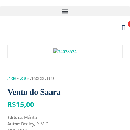
Início
»
Loja
»
Vento do Saara
Vento do Saara
R$
15,00
Editora
: Mérito
Autor
: Bodley, R. V. C.