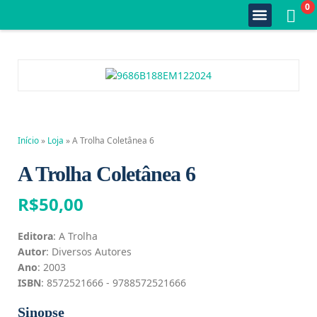
0
Quem Somos
Estante Completa
Minha Conta
Fale Conosco
Início
»
Loja
»
A Trolha Coletânea 6
A Trolha Coletânea 6
R$
50,00
Editora
: A Trolha
Autor
: Diversos Autores
Ano
: 2003
ISBN
: 8572521666 - 9788572521666
Sinopse