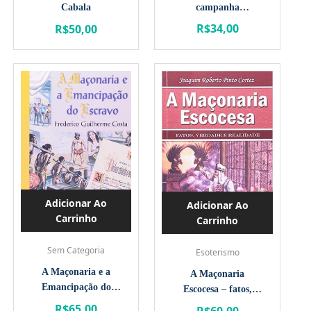
campanha
Cabala
abolicionistas no
R$
34,00
R$
50,00
Pará
Adicionar Ao
Adicionar Ao
Carrinho
Carrinho
Sem Categoria
Esoterismo
A Maçonaria e a
A Maçonaria
Emancipação do
Escocesa – fatos,
Escravo
verdade e realidade
R$
65,00
R$
60,00