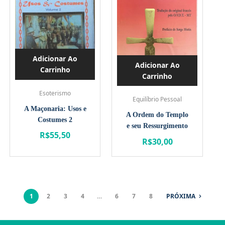
Adicionar Ao
Adicionar Ao
Carrinho
Carrinho
Esoterismo
Equilíbrio Pessoal
A Maçonaria: Usos e
A Ordem do Templo
Costumes 2
e seu Ressurgimento
R$
55,50
R$
30,00
1
2
3
4
…
6
7
8
PRÓXIMA