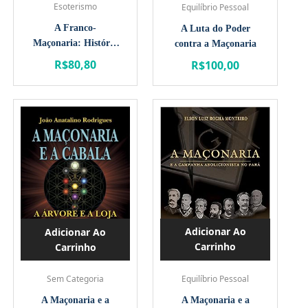
Esoterismo
Equilíbrio Pessoal
A Franco-
A Luta do Poder
Maçonaria: História
contra a Maçonaria
e Iniciação
R$
80,80
R$
100,00
Adicionar Ao
Adicionar Ao
Carrinho
Carrinho
Equilíbrio Pessoal
Sem Categoria
A Maçonaria e a
A Maçonaria e a