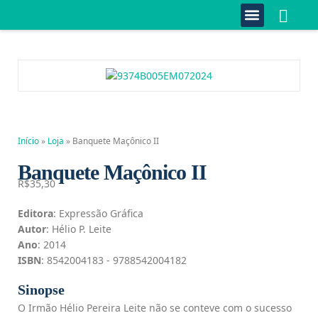
0
Quem Somos
Estante Completa
Minha Conta
Fale Conosco
Início
»
Loja
»
Banquete Maçônico II
Banquete Maçônico II
R$
35,30
Editora
: Expressão Gráfica
Autor
: Hélio P. Leite
Ano
: 2014
ISBN
: 8542004183 - 9788542004182
Sinopse
O Irmão Hélio Pereira Leite não se conteve com o sucesso