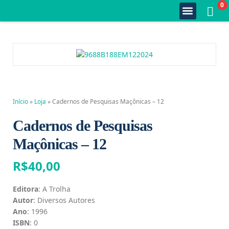
0
Quem Somos
Estante Completa
Minha Conta
Fale Conosco
Início
»
Loja
»
Cadernos de Pesquisas Maçônicas – 12
Cadernos de Pesquisas
Maçônicas – 12
R$
40,00
Editora
: A Trolha
Autor
: Diversos Autores
Ano
: 1996
ISBN
: 0