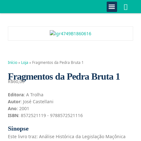
0
Quem Somos
Estante Completa
Minha Conta
Fale Conosco
Início
»
Loja
»
Fragmentos da Pedra Bruta 1
Fragmentos da Pedra Bruta 1
R$
60,00
Editora
: A Trolha
Autor
: José Castellani
Ano
: 2001
ISBN
: 8572521119 - 9788572521116
Sinopse
Este livro traz: Análise Histórica da Legislação Maçônica